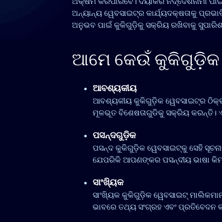
ଅକ୍ଷମ କରିପାରିବେ। ଦୟାକରି ନିର୍ଦ୍ଦେଶନାମା ପା
ଅନ୍ୟାନ୍ୟ ୱେବସାଇଟ୍‌ର କାର୍ଯ୍ୟଦକ୍ଷତାକୁ ପ୍ରଭାବ
ଅନୁଭବ ପାଇଁ କୁକିଗୁଡ଼ିକୁ ସକ୍ରିୟ ରଖିବାକୁ ସୁପାରିଶ
ଆମେ କେଉଁ କୁକିଗୁଡ଼ିକ
ଆବଶ୍ୟକୀୟ
ଆବଶ୍ୟକୀୟ କୁକିଗୁଡ଼ିକ ୱେବସାଇଟ୍‌ର ଠିକ
ମୂଳଭୂତ ବିଶେଷତାଗୁଡିକୁ ସକ୍ରିୟ କରନ୍ତି। ଏହ
ପସନ୍ଦଗୁଡ଼ିକ
ପସନ୍ଦ କୁକିଗୁଡ଼ିକ ୱେବସାଇଟ୍‌କୁ ସେହି ସୂ
ଯେପରିକି ଆପଣଙ୍କର ପସନ୍ଦୀୟ ଭାଷା କିମ
ସାଂଖ୍ୟିକ
ସାଂଖ୍ୟିକ କୁକିଗୁଡ଼ିକ ୱେବସାଇଟ୍‌ ମାଲିକମ
ଭାବରେ ତଥ୍ୟ ସଂଗ୍ରହ ଏବଂ ପ୍ରତିବେଦନ 