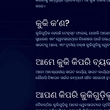
କରିବାକୁ ସମ୍ପୂର୍ଣ୍ଣ ପ୍ରତିବଦ୍ଧ। ଏହି କୁକି ପଲ
କରେ।
କୁକି କ’ଣ?
କୁକିଗୁଡ଼ିକ ହେଉଛି ଟେକ୍ସ୍ଟ ଫାଇଲ୍, ଯାହାକି 
ସୁଧାରଣ ଏବଂ ୱେବସାଇଟ୍‌ରେ ବିଶେଷତା ପାଇଁ ପସନ୍
ସାଇଟରୁ ଆସେ, ଏବଂ ତୃତୀୟ ପକ୍ଷ କୁକିଗୁଡିକୁ ୱେବସ
ଆମେ କୁକି କିପରି ବ୍ୟ
ଆମେ ଆବଶ୍ୟକୀୟ ସାଇଟ କାର୍ଯ୍ୟ, ସାଇଟ କାର୍ଯ୍ୟଦ
କୌଣସି ବିଜ୍ଞାପନ ସର୍ଭର କମ୍ପାନୀ ସହିତ ସହଭାଗୀ ହୁଏ 
ଆପଣ କିପରି କୁକିଗୁଡ଼
ବୈକଳ୍ପିକ କୁକିଗୁଡ଼ିକୁ ଆମର ୱେବସାଇଟରେ ପୂର୍ବନ