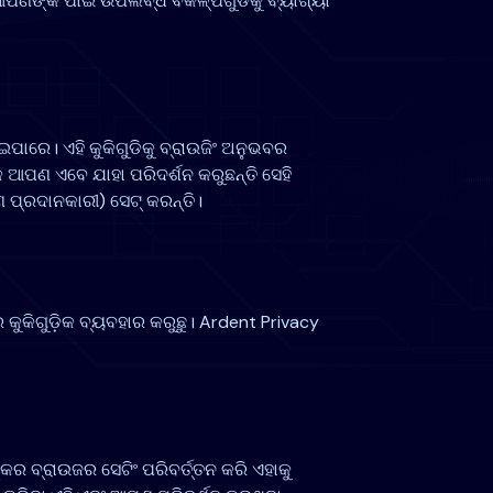
ଂ ଆପଣଙ୍କ ପାଇଁ ଉପଲବ୍ଧ ବିକଳ୍ପଗୁଡିକୁ ବ୍ୟାଖ୍ୟା
ାରେ। ଏହି କୁକିଗୁଡିକୁ ବ୍ରାଉଜିଂ ଅନୁଭବର
 ଆପଣ ଏବେ ଯାହା ପରିଦର୍ଶନ କରୁଛନ୍ତି ସେହି
ଣ ପ୍ରଦାନକାରୀ) ସେଟ୍ କରନ୍ତି।
ୁକିଗୁଡ଼ିକ ବ୍ୟବହାର କରୁଛୁ। Ardent Privacy
ର ବ୍ରାଉଜର ସେଟିଂ ପରିବର୍ତ୍ତନ କରି ଏହାକୁ