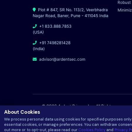
Robust 
Plot # 847, SR No. 113/2, Veerbhadra
Minimiz
Nagar Road, Baner, Pune - 411045 India
+1 833.888.7853
(USA)
+91 7498281428
(India)
advisor@ardentsec.com
© 2026 Ardent Privacy, Inc. All Rights
About Cookies
Reserved
We process personal data using cookies for specified purposes only.
essential cookies, or manage preferences. You can withdraw consent
out more or to opt-out, please read our
Cookies Policy
and
Privacy P