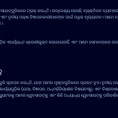
ୱେବସାଇଟ୍‌ଗୁଡିକରେ ଟ୍ରାକ୍ କରନ୍ତି। ଉଦ୍ଦେଶ୍ୟ ହେଉଛି, ବ୍ୟକ୍ତିଗତ ବ୍ୟବହା
 ଏବଂ ତୃତୀୟ ପକ୍ଷ ବିଜ୍ଞାପନକାରୀମାନଙ୍କ ପାଇଁ ଅଧିକ ମୂଲ୍ୟବାନ। ଆମେ 
େ।
ଗୁଡ଼ିକ ଏପର୍ଯ୍ୟନ୍ତ ଶ୍ରେଣୀଭୁକ୍ତ କରାଯାଇନାହିଁ, ଏବଂ ଆମେ ସେମାନଙ୍କର ଉ
କ
 କୁକି ସ୍ଥାପନ କରନ୍ତି, ଯାହା ଆମର ପୃଷ୍ଠାଗୁଡିକରେ ପ୍ରକଟ ହୁଏ। ତୃତୀୟ ପକ
୍ୟଗୁଡ଼ିକ (ଯଥା, ବିଜ୍ଞାପନ, ଅନ୍ତର୍କ୍ରିୟାଶୀଳ ବିଷୟବସ୍ତୁ, ଏବଂ ବିଶ୍ଲେଷଣ
ୁଟରକୁ ଆମର ୱେବସାଇଟ୍‌କୁ ଏବଂ କିଛି ଅନ୍ୟାନ୍ୟ ୱେବସାଇଟ୍‌କୁ ପରିଦର୍ଶନ