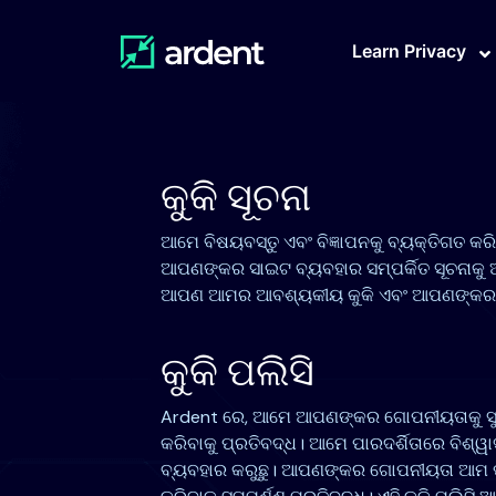
Learn Privacy
କୁକି ସୂଚନା
ଆମେ ବିଷୟବସ୍ତୁ ଏବଂ ବିଜ୍ଞାପନକୁ ବ୍ୟକ୍ତିଗତ କ
ଆପଣଙ୍କର ସାଇଟ ବ୍ୟବହାର ସମ୍ପର୍କିତ ସୂଚନାକୁ ଆ
ଆପଣ ଆମର ଆବଶ୍ୟକୀୟ କୁକି ଏବଂ ଆପଣଙ୍କର ସମ୍ମତି
କୁକି ପଲିସି
Ardent ରେ, ଆମେ ଆପଣଙ୍କର ଗୋପନୀୟତାକୁ ସୁର
କରିବାକୁ ପ୍ରତିବଦ୍ଧ। ଆମେ ପାରଦର୍ଶିତାରେ ବିଶ୍ୱା
ବ୍ୟବହାର କରୁଛୁ। ଆପଣଙ୍କର ଗୋପନୀୟତା ଆମ ପାଇ