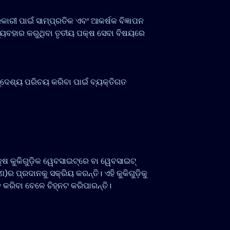
ରକାରୀ ପାଇଁ ସାମ୍ପ୍ରତିକ ଏବଂ ଆକର୍ଷକ ବିଜ୍ଞାପନ
ବ୍ୟବହାର କରୁଥିବା ତୃତୀୟ ପକ୍ଷ ସେବା ବିଷୟରେ
ଦ୍ଦେଶ୍ୟ ପରିଚୟ କରିବା ପାଇଁ ବ୍ୟକ୍ତିଗତ
୍ଷ କୁକିଗୁଡ଼ିକ ୱେବସାଇଟ୍‌ରେ ବା ୱେବସାଇଟ୍‌
)ର ପ୍ରଦାନକୁ ସକ୍ରିୟ କରନ୍ତି। ଏହି କୁକିଗୁଡ଼ିକୁ
 କରିବା ବେଳେ ଚିହ୍ନଟ କରିପାରନ୍ତି।