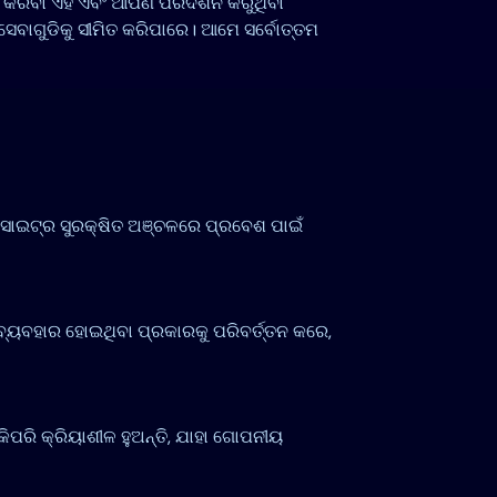
 କରିବା ଏହି ଏବଂ ଆପଣ ପରିଦର୍ଶନ କରୁଥିବା
 ସେବାଗୁଡିକୁ ସୀମିତ କରିପାରେ। ଆମେ ସର୍ବୋତ୍ତମ
ବସାଇଟ୍‌ର ସୁରକ୍ଷିତ ଅଞ୍ଚଳରେ ପ୍ରବେଶ ପାଇଁ
ା ବ୍ୟବହାର ହୋଇଥିବା ପ୍ରକାରକୁ ପରିବର୍ତ୍ତନ କରେ,
କିପରି କ୍ରିୟାଶୀଳ ହୁଅନ୍ତି, ଯାହା ଗୋପନୀୟ