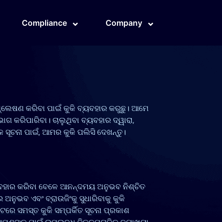
Compliance
Company
ଶ୍ଲେଷଣ କରିବା ପାଇଁ କୁକି ବ୍ୟବହାର କରୁଛୁ। ଆମେ
ଗ କରିପାରିବା। ଚାଲୁଥିବା ବ୍ୟବହାର ଦ୍ୱାରା,
ୂଚନା ପାଇଁ, ଆମର କୁକି ପଲିସି ଦେଖନ୍ତୁ।
ବହାର କରିବା ବେଳେ ଆନନ୍ଦମୟ ଅନୁଭବ ନିଶ୍ଚିତ
ଅନୁଭବ ଏବଂ ବ୍ରାଉଜିଂକୁ ସୁଧାରିବାକୁ କୁକି
 ସମସ୍ତ କୁକି ସମ୍ପର୍କିତ ସୂଚନା ପ୍ରକାଶ