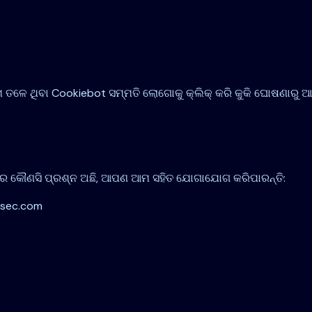
ଥିବା Cookiebot ସମ୍ମତି ଲୋଗୋକୁ କ୍ଲିକ୍ କରି କୁକି ଘୋଷଣାରୁ ଆପଣ
େ କୌଣସି ପ୍ରଶ୍ନ ଅଛି, ଆପଣ ଆମ ସହିତ ଯୋଗାଯୋଗ କରିପାରନ୍ତି:
ntsec.com