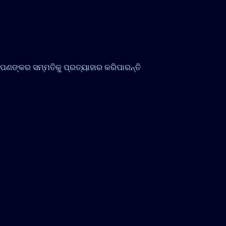
ଙ୍କର ସମ୍ମତିକୁ ପ୍ରତ୍ୟାହାର କରିପାରନ୍ତି