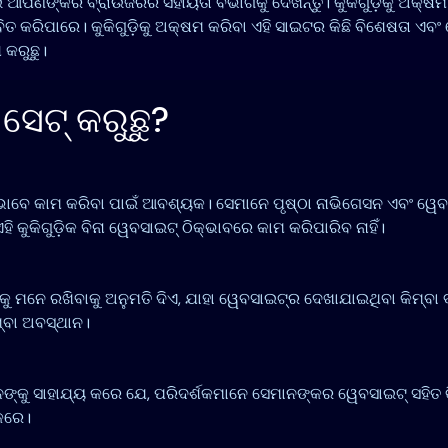
ଇଁ ଆପଣଙ୍କର ବ୍ରାଉଜରର ସହାୟତା ବିଭାଗକୁ ଦେଖନ୍ତୁ। କୁକିଗୁଡ଼ିକୁ ଅକ୍ଷମ
ିତ କରିପାରେ। କୁକିଗୁଡ଼ିକୁ ଅକ୍ଷମ କରିବା ଏହି ସାଇଟର କିଛି ବିଶେଷତା ଏବଂ
 କରୁଛୁ।
 ସେଟ୍ କରୁଛୁ?
୍‌ଭାବେ କାମ କରିବା ପାଇଁ ଆବଶ୍ୟକ। ସେମାନେ ପୃଷ୍ଠା ନାଭିଗେସନ ଏବଂ ୱେ
ି କୁକିଗୁଡ଼ିକ ବିନା ୱେବସାଇଟ୍‌ ଠିକ୍‌ଭାବରେ କାମ କରିପାରିବ ନାହିଁ।
ଚନାକୁ ମନେ ରଖିବାକୁ ଅନୁମତି ଦିଏ, ଯାହା ୱେବସାଇଟ୍‌ର ଦେଖାଯାଇଥିବା କିମ୍ବ
୍ବା ଅବସ୍ଥାନ।
ାନଙ୍କୁ ସାହାଯ୍ୟ କରେ ଯେ, ପରିଦର୍ଶକମାନେ ସେମାନଙ୍କର ୱେବସାଇଟ୍‌ ସହିତ 
କରେ।