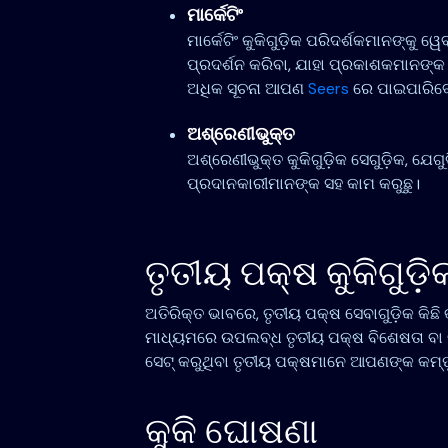
ମାର୍କେଟିଂ
ମାର୍କେଟିଂ କୁକିଗୁଡ଼ିକ ପରିଦର୍ଶକମାନଙ୍କୁ 
ପ୍ରଦର୍ଶନ କରିବା, ଯାହା ପ୍ରକାଶକମାନଙ୍କ
ଅଧିକ ସୂଚନା ଆପଣ
Seers
ରେ ପାଇପାରିବ
ଅଶ୍ରେଣୀଭୁକ୍ତ
ଅଶ୍ରେଣୀଭୁକ୍ତ କୁକିଗୁଡ଼ିକ ସେଗୁଡ଼ିକ, ଯେ
ପ୍ରଦାନକାରୀମାନଙ୍କ ସହ କାମ କରୁଛୁ।
ତୃତୀୟ ପକ୍ଷ କୁକିଗୁଡ଼ି
ଅତିରିକ୍ତ ଭାବରେ, ତୃତୀୟ ପକ୍ଷ ସେବାଗୁଡ଼ିକ କିଛି
ମାଧ୍ୟମରେ ଉପଲବ୍ଧ ତୃତୀୟ ପକ୍ଷ ବିଶେଷତା ବା କାର୍ଯ
ସେଟ୍ କରୁଥିବା ତୃତୀୟ ପକ୍ଷମାନେ ଆପଣଙ୍କ କମ୍ପ୍ୟ
କୁକି ଘୋଷଣା