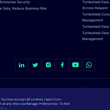
Enterprise Security
Turtleshield Data
Access Request
e Data, Reduce Business Risk
Turtleshield Cons
Management
Turtleshield Data
Turtleshield Data
Management
Cookie settings
Manage Consent Preferences
 You may accept all cookies, reject non-
 at any time via Manage Preferences. To find
olicy
.