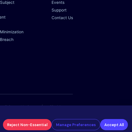
 Subject
Events
Support
ent
Contact Us
 Minimization
 Breach
Privacy Notice
SiteMap
Cookie Policy
Reject Non-Essential
Manage Preferences
Accept All