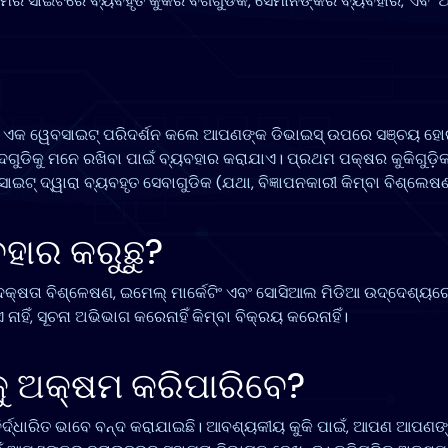
ିସି ଆମର ସାଇଟରେ ବ୍ୟବହୃତ କୁକିର ବର୍ଗଗୁଡିକ, ସେମାନଙ୍କର ବ୍ୟବହାର, ଏବ
ଆପଣ ଏକ ୱେବସାଇଟ୍ ପରିଦର୍ଶନ କଲେ ଆପଣଙ୍କ ଡିଭାଇସ୍ ଉପରେ ସଞ୍ଚୟ ହୋଇପ
ଦଗୁଡିକୁ ମନେ ରଖିବା ପାଇଁ ବ୍ୟବହାର କରାଯାଏ। ପ୍ରଥମ ପକ୍ଷର କୁକିଗୁଡ଼ିକ
ାଇଟ୍‌ ଦ୍ୱାରା ବ୍ୟବହୃତ ସେବାଗୁଡିକ (ଯଥା, ବିଜ୍ଞାପନକାରୀ କିମ୍ବା ବିଶ୍ଲେଷ
ବହାର କରୁଛୁ?
କ୍ଷତା ବିଶ୍ଳେଷଣ, ଇମେଲ୍ ମାର୍କେଟିଂ ଏବଂ ସୋସିଆଲ ମିଡିଆ ଉଦ୍ଦେଶ୍ୟରେ କ
ନାହିଁ, ସୂଚନା ଅଭିଭାଗ କରେନାହିଁ କିମ୍ବା ବିକ୍ରୟ କରେନାହିଁ।
ିକୁ ଅକ୍ଷମ କରିପାରିବେ?
ିର୍ଦ୍ଧାରିତ ଭାବେ ବନ୍ଦ କରାଯାଇଛି। ଆବଶ୍ୟକୀୟ କୁକି ପାଇଁ, ଆପଣ ଆପଣଙ୍କ