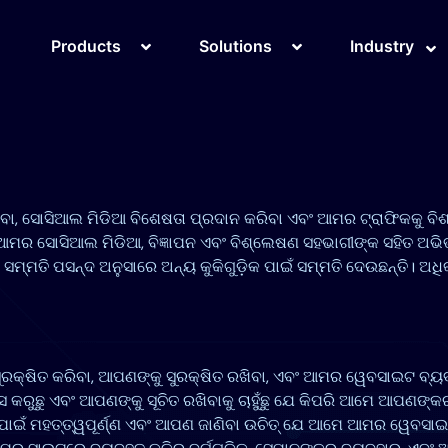
Products
Solutions
Industry
ରିବା, ସୋସିଆଲ ମିଡିଆ ବିଶେଷତା ପ୍ରଦାନ କରିବା ଏବଂ ଆମର ଟ୍ରାଫିକକୁ ବି
ମର ସୋସିଆଲ ମିଡିଆ, ବିଜ୍ଞାପନ ଏବଂ ବିଶ୍ଲେଷଣ ସହଭାଗୀଙ୍କ ସହିତ ଅଭିଭା
 ପସନ୍ଦ ଅନୁସାରେ ଅନ୍ୟ କୁକିଗୁଡ଼ିକ ପାଇଁ ସମ୍ମତି ଦେଉଛନ୍ତି। ଅଧିକ ସ
କ୍ଷିତ କରିବା, ଆପଣଙ୍କୁ ସୁରକ୍ଷିତ ରଖିବା, ଏବଂ ଆମର ୱେବସାଇଟ ବ୍ୟ
ସ କରୁଛୁ ଏବଂ ଆପଣଙ୍କୁ ସୂଚିତ ରଖିବାକୁ ଚାହୁଁଛୁ ଯେ କିପରି ଆମେ ଆପଣଙ୍କର 
ଁ ମହତ୍ତ୍ୱପୂର୍ଣ୍ଣ ଏବଂ ଆପଣ ଜାଣିବା ଉଚିତ୍ ଯେ ଆମେ ଆମର ୱେବସାଇଟରେ